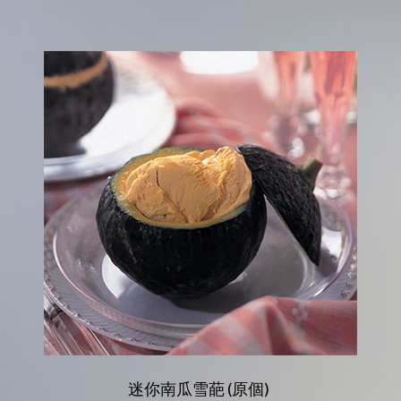
迷你南瓜雪葩 (原個)